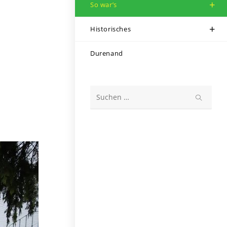
So war’s
Historisches
Durenand
Diese
Website
durchsuchen