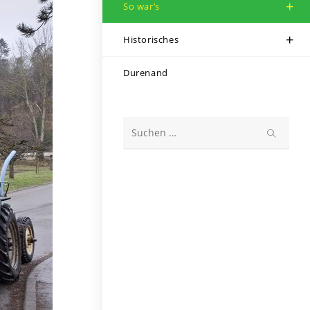
So war’s
Historisches
Durenand
Diese
Website
durchsuchen