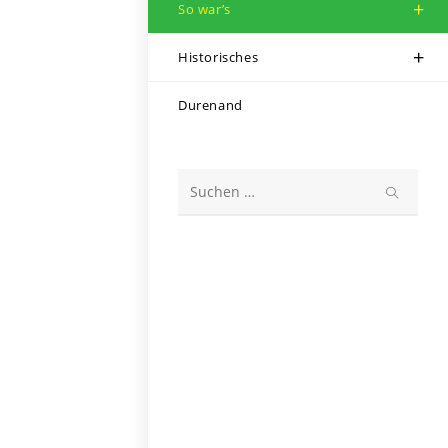
So war’s
Historisches
Durenand
Diese
Website
durchsuchen