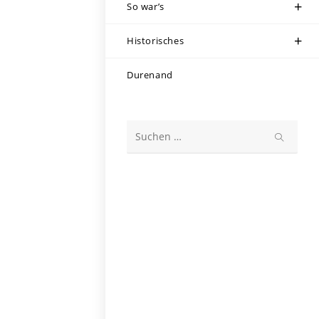
So war’s
Historisches
Durenand
Diese
Website
durchsuchen