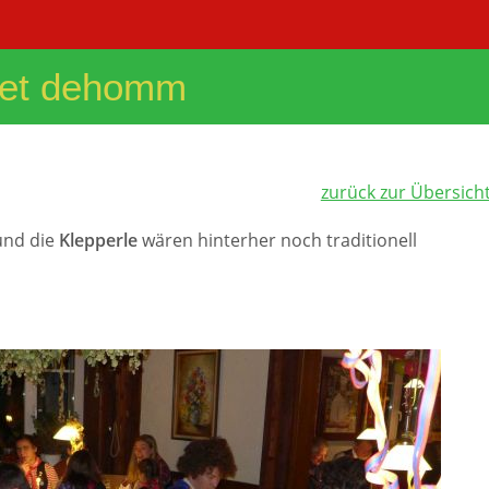
snet dehomm
zurück zur Übersich
und die
Klepperle
wären hinterher noch traditionell