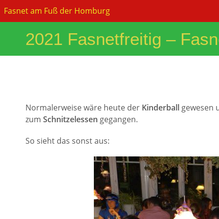
Zum
Fasnet am Fuß der Homburg
Inhalt
springen
2021 Fasnetfreitig – Fa
Normalerweise wäre heute der
Kinderball
gewesen 
zum
Schnitzelessen
gegangen.
So sieht das sonst aus: