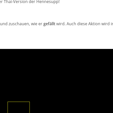
der Thai-Version der Hennesupp!
und zuschauen, wie er
gefällt
wird. Auch diese Aktion wird 