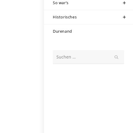
So war’s
Historisches
Durenand
Diese
Website
durchsuchen